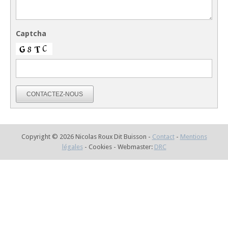
Captcha
CONTACTEZ-NOUS
Copyright © 2026 Nicolas Roux Dit Buisson -
Contact
-
Mentions
légales
- Cookies - Webmaster:
DRC