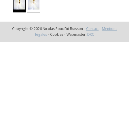
Copyright © 2026 Nicolas Roux Dit Buisson -
Contact
-
Mentions
légales
- Cookies - Webmaster:
DRC