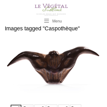
Skip
to
content
Menu
Menu
Images tagged "Caspothèque"