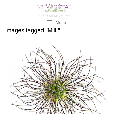
Skip
to
content
Menu
Menu
Images tagged "Mill."