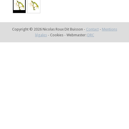
Copyright © 2026 Nicolas Roux Dit Buisson -
Contact
-
Mentions
légales
- Cookies - Webmaster:
DRC