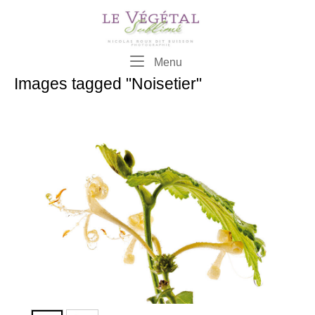
Skip
to
content
Menu
Menu
Images tagged "Noisetier"