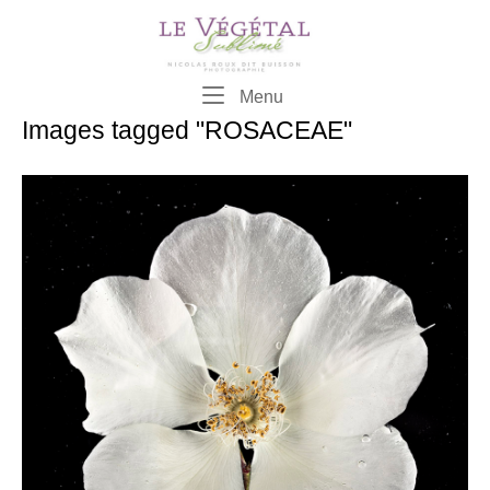
Skip
to
content
Menu
Menu
Images tagged "ROSACEAE"