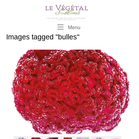
Skip
to
content
Menu
Menu
Images tagged "bulles"