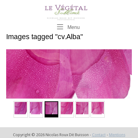
Skip
to
content
Menu
Menu
Images tagged "cv.Alba"
Copyright © 2026 Nicolas Roux Dit Buisson -
Contact
-
Mentions