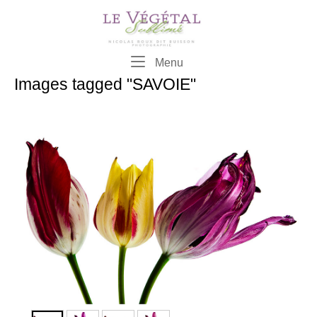
Skip
to
content
Menu
Menu
Images tagged "SAVOIE"