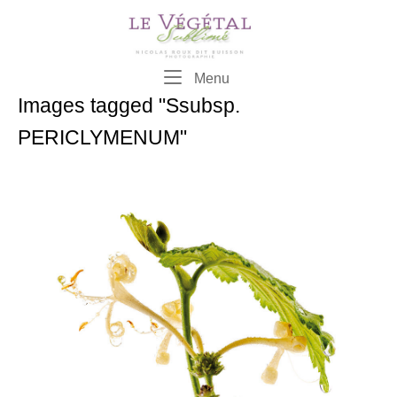
Skip
to
content
Menu
Menu
Images tagged "Ssubsp.
PERICLYMENUM"