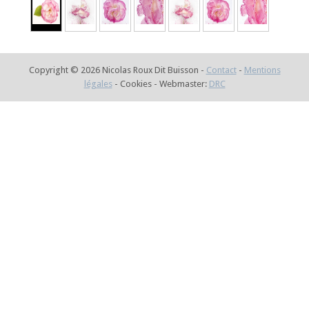
Copyright © 2026 Nicolas Roux Dit Buisson -
Contact
-
Mentions
légales
- Cookies - Webmaster:
DRC