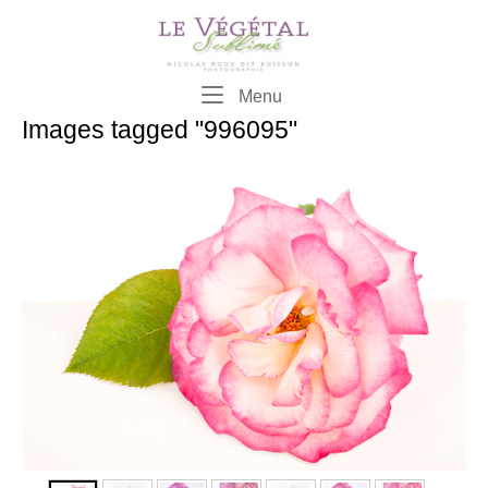
Skip
to
content
Menu
Menu
Images tagged "996095"